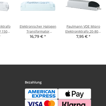
iktrafo
Elektronischer Halogen
Paulmann VDE Mipro
V 150VA
Transformator
Elektroniktrafo 20-80W
min.35VA max.150VA
230/12V 80VA
*
16,79 €
*
7,95 €
*
12V 150W Trafo ECO
Grau/Schwarz
Bezahlung