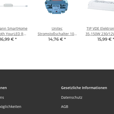
ann SmartHome
Unitec
TIP VDE Elektron
oth YourLED RGB
Stromstoßschalter 10A
35-150W 230/12
ller max 60W 12V
für
Weiß
16,99 €
*
14,76 €
*
15,99 €
eiß Kunststoff
Schalterdoseneinbau
40731
onen
Gesetzliche Informationen
uns
Datenschutz
öglichkeiten
AGB