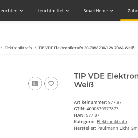
leuchten
Leuchtmittel
SmartHome
Zube
Elektroniktrafo
TIP VDE Elektroniktrafo 20-70W 230/12V 70VA Weiß
TIP VDE Elektro
Weiß
Artikelnummer:
977.87
GTIN:
4000870977873
HAN:
977.87
Kategorie:
Elektroniktrafo
Hersteller:
Paulmann Licht G