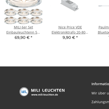
MILI 6er Set
Nice Price VDE
Paulm
Einbauleuchtenn 5W
Elektroniktrafo 20-80W
Blueto
GU10 3000K 230V 350
230/12V 80VA Weiß
Contro
69,90 €
*
9,90 €
*
lumen Klar
Flach
DC W
Informati
Wir über 
Zahlungsm