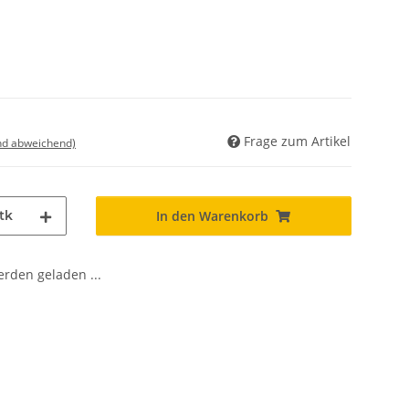
Frage zum Artikel
nd abweichend)
tk
In den Warenkorb
den geladen ...