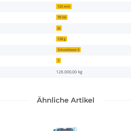
125 mm
70 VA
Ja
128 g
Schutzklasse II
1
128.000,00
kg
Ähnliche Artikel