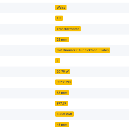
Weiss
TIP
Transformator
28 mm
mit Dimmer C für elektron. Trafos
1
20-70 W
39236390
38 mm
977,87
Kunststoff
45 mm