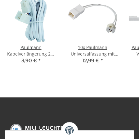
Paulmann
10x Paulmann
Pau
Kabelverlängerung 2m
Universalfassung mit
V
0,75qm 105W Weiß 12V
Anschluss an
3,90 €
*
12,99 €
*
Steckverbindung für G4
/ GX5,3 / GY6,35