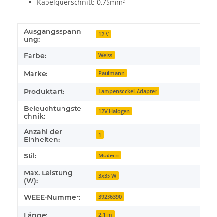
Kabelquerschnitt: 0,75mm²
Ausgangsspann
Produkteigenschaft
Wert
12 V
ung:
Farbe:
Weiss
Marke:
Paulmann
Produktart:
Lampensockel-Adapter
Beleuchtungste
12V Halogen
chnik:
Anzahl der
1
Einheiten:
Stil:
Modern
Max. Leistung
3x35 W
(W):
WEEE-Nummer:
39236390
Länge:
2,1 m