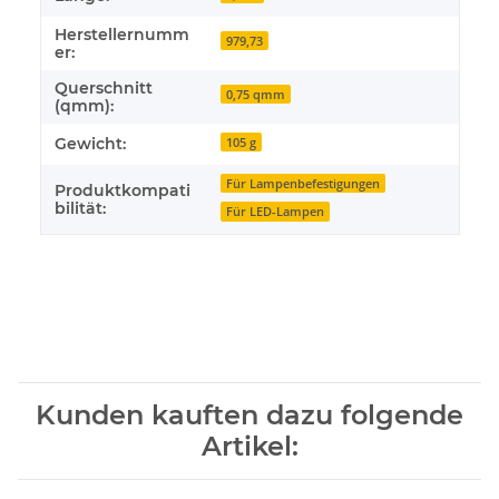
Herstellernumm
979,73
er:
Querschnitt
0,75 qmm
(qmm):
Gewicht:
105 g
Für Lampenbefestigungen
Produktkompati
bilität:
Für LED-Lampen
Kunden kauften dazu folgende
Artikel: