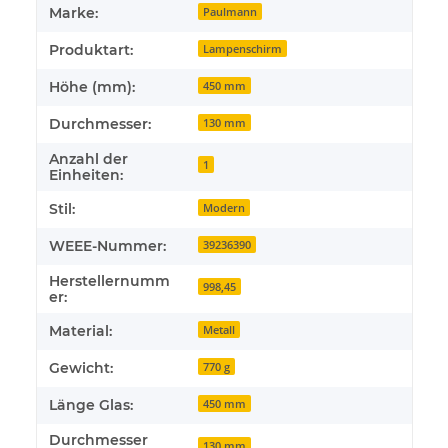
Marke:
Paulmann
Produktart:
Lampenschirm
Höhe (mm):
450 mm
Durchmesser:
130 mm
Anzahl der
1
Einheiten:
Stil:
Modern
WEEE-Nummer:
39236390
Herstellernumm
998,45
er:
Material:
Metall
Gewicht:
770 g
Länge Glas:
450 mm
Durchmesser
130 mm