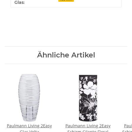
Glas:
Ähnliche Artikel
Paulmann Living 2Easy
Paulmann Living 2Easy
Pau
Glas Volta
Schirm Cilento Floral
Schi