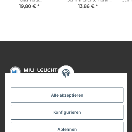
Transparent/Weiß Glas
Schwarz Stoff
19,80 €
*
13,86 €
*
Lampenschirm E27
L
Informationen
Alle akzeptieren
Gesetzliche Informationen
Konfigurieren
Bezahlung
Ablehnen