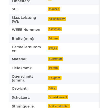
Einheiten:
Stil:
Modern
Max. Leistung
1000/3000 W
(W):
WEEE-Nummer:
39236390
Breite (mm):
80 mm
Herstellernumm
973,88
er:
Material:
Kunststoff
Tiefe (mm):
80 mm
Querschnitt
1,5 qmm
(qmm):
Gewicht:
164 g
Schutzart:
Schutzklasse II
Stromquelle:
Fest Verdrahtet