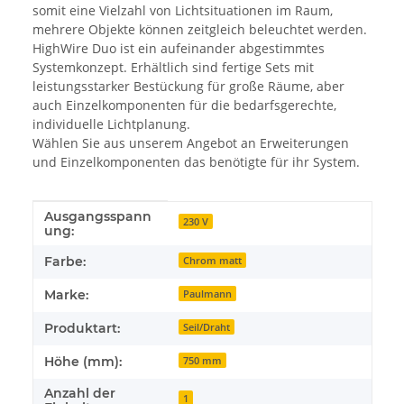
somit eine Vielzahl von Lichtsituationen im Raum,
mehrere Objekte können zeitgleich beleuchtet werden.
HighWire Duo ist ein aufeinander abgestimmtes
Systemkonzept. Erhältlich sind fertige Sets mit
leistungsstarker Bestückung für große Räume, aber
auch Einzelkomponenten für die bedarfsgerechte,
individuelle Lichtplanung.
Wählen Sie aus unserem Angebot an Erweiterungen
und Einzelkomponenten das benötigte für ihr System.
Ausgangsspann
Produkteigenschaft
Wert
230 V
ung:
Farbe:
Chrom matt
Marke:
Paulmann
Produktart:
Seil/Draht
Höhe (mm):
750 mm
Anzahl der
1