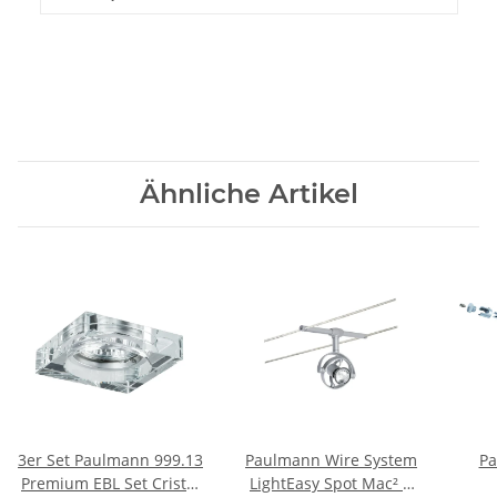
Ähnliche Artikel
3er Set Paulmann 999.13
Paulmann Wire System
Pa
Premium EBL Set Cristal
LightEasy Spot Mac² R